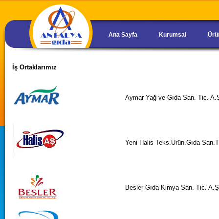
Ana Sayfa
Kurumsal
Ürü
İş Ortaklarımız
Aymar Yağ ve Gıda San. Tic. A.
Yeni Halis Teks.Ürün.Gıda San.T
Besler Gıda Kimya San. Tic. A.Ş.